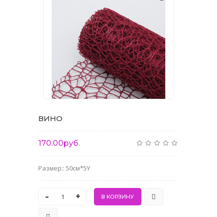
ВИНО
170.00руб.
Размер:: 50см*5Y
-
+