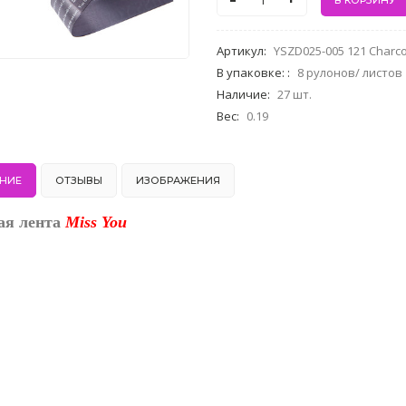
-
+
Артикул
:
YSZD025-005 121 Charco
В упаковке:
:
8 рулонов/ листов
Наличие
:
27 шт.
Вес
:
0.19
НИЕ
ОТЗЫВЫ
ИЗОБРАЖЕНИЯ
ая лента
Miss You