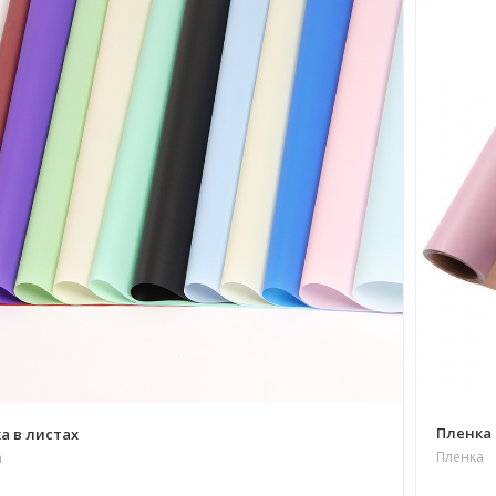
Пленка 
а в листах
Пленка
а