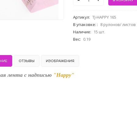
-
+
Артикул
:
TJ-HAPPY 165
В упаковке:
:
8 рулонов/ листов
Наличие
:
15 шт.
Вес
:
0.19
НИЕ
ОТЗЫВЫ
ИЗОБРАЖЕНИЯ
ая лента с надписью
"Happy"