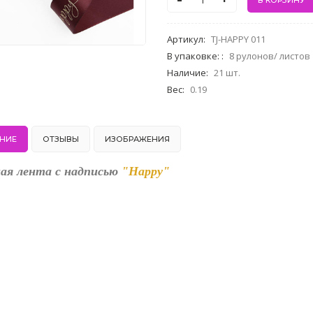
-
+
Артикул
:
TJ-HAPPY 011
В упаковке:
:
8 рулонов/ листов
Наличие
:
21 шт.
Вес
:
0.19
НИЕ
ОТЗЫВЫ
ИЗОБРАЖЕНИЯ
ая лента с надписью
"Happy"