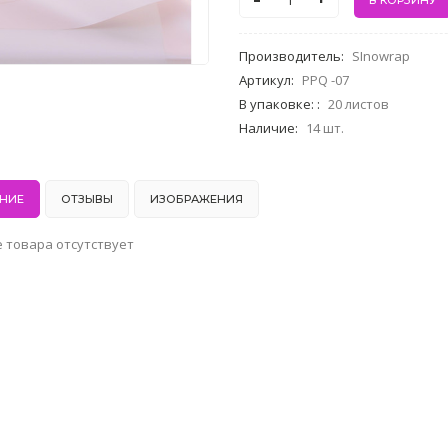
-
+
Производитель
:
SInowrap
Артикул
:
PPQ -07
В упаковке:
:
20 листов
Наличие
:
14 шт.
НИЕ
ОТЗЫВЫ
ИЗОБРАЖЕНИЯ
 товара отсутствует