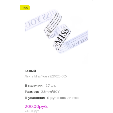
-16%
Белый
Лента Miss You YSZD025-005
В наличии
:
27 шт.
Размер
:
25mm*50Y
В упаковке
:
8 рулонов/ листов
200.00руб.
240.00руб.