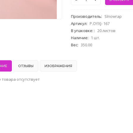
Производитель
:
SInowrap
Артикул
:
P.OYXJ- 167
В упаковке:
:
20 листов
Наличие
:
1 шт.
Вес
:
350.00
НИЕ
ОТЗЫВЫ
ИЗОБРАЖЕНИЯ
 товара отсутствует