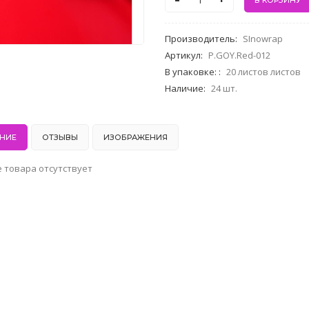
-
+
Производитель
:
SInowrap
Артикул
:
P.GOY.Red-012
В упаковке:
:
20 листов листов
Наличие
:
24 шт.
НИЕ
ОТЗЫВЫ
ИЗОБРАЖЕНИЯ
 товара отсутствует