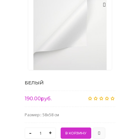
БЕЛЫЙ
190.00руб.
Размер:: 58x58 см
-
+