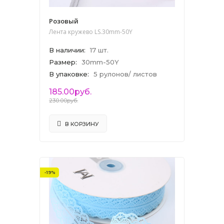
Розовый
Лента кружево LS.30mm-50Y
В наличии
:
17 шт.
Размер
:
30mm-50Y
В упаковке
:
5 рулонов/ листов
185.00руб.
230.00руб.
В КОРЗИНУ
-19%